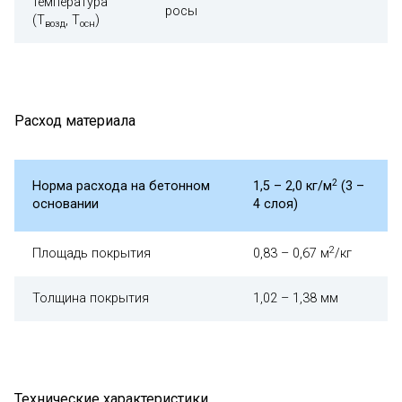
температура
росы
(Т
, Т
)
возд
осн
Расход материала
2
Норма расхода на бетонном
1,5 – 2,0 кг/м
(3 –
основании
4 слоя)
2
Площадь покрытия
0,83 – 0,67 м
/кг
Толщина покрытия
1,02 – 1,38 мм
Технические характеристики