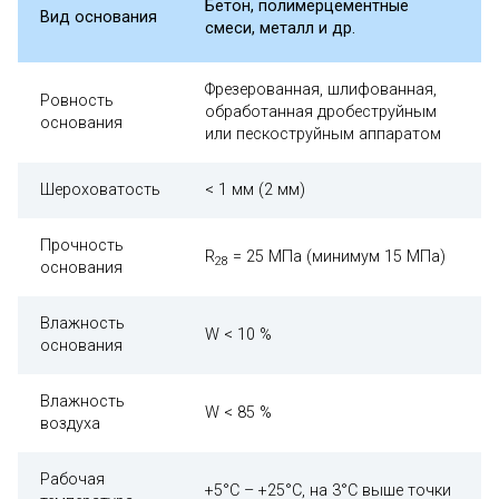
Бетон, полимерцементные
Вид основания
смеси, металл и др.
Фрезерованная, шлифованная,
Ровность
обработанная дробеструйным
основания
или пескоструйным аппаратом
Шероховатость
< 1 мм (2 мм)
Прочность
R
= 25 МПа (минимум 15 МПа)
28
основания
Влажность
W < 10 %
основания
Влажность
W < 85 %
воздуха
Рабочая
+5°С – +25°С, на 3°С выше точки