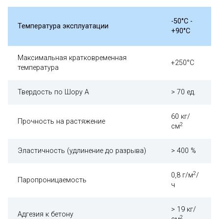
-50°С -
Температура эксплуатации
+90°С
Максимальная кратковременная
+250°С
температура
Твердость по Шору А
> 70 ед.
60 кг/
Прочность на растяжение
2
см
Эластичность (удлинение до разрыва)
> 400 %
2
0,8 г/м
/
Паропроницаемость
ч
> 19 кг/
Адгезия к бетону
2