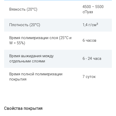
4500 – 5500
Вязкость (20°С)
сПуаз
3
Плотность (20°С)
1,4 г/см
Время полимеризации слоя (25°С и
6 часов
W = 55%)
Время выжидания между
6 - 24 часа
отдельными слоями
Время полной полимеризации
7 суток
покрытия
Свойства покрытия