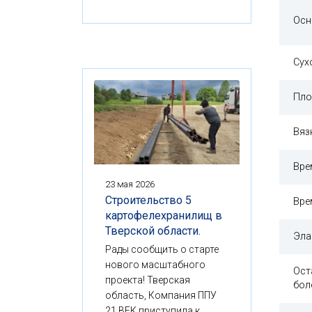
Осн
Сух
Пло
Вяз
Вре
23 мая 2026
Строительство 5
Вре
картофелехранилищ в
Тверской области.
Эла
Рады сообщить о старте
нового масштабного
Ост
проекта! Тверская
бол
область, Компания ППУ
21 ВЕК приступила к