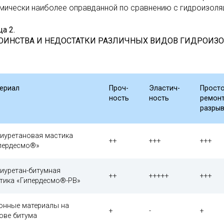
мически наиболее оправданной по сравнению с гидроизоляц
а 2.
ОИНСТВА И НЕДОСТАТКИ РАЗЛИЧНЫХ ВИДОВ ГИДРОИЗ
ериал
Проч-
Эластич-
Прост
ность
ность
ремон
разры
иуретановая мастика
++
+++
+++
пердесмо®»
иуретан-битумная
++
+++++
+++
тика «Гипердесмо®-РВ»
онные материалы на
+
-
+
ове битума