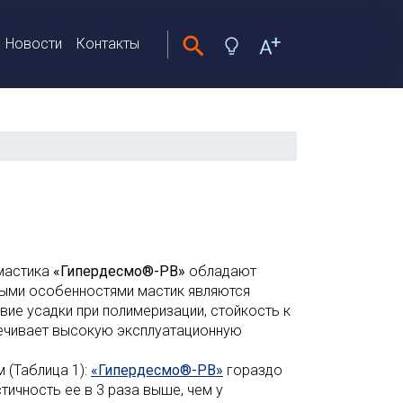
Новости
Контакты
 мастика
«Гипердесмо®-РВ»
обладают
ными особенностями мастик являются
вие усадки при полимеризации, стойкость к
печивает высокую эксплуатационную
 (Таблица 1):
«Гипердесмо®-РВ»
гораздо
тичность ее в 3 раза выше, чем у