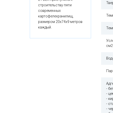
Тве
строительству пяти
современных
Тем
картофелехранилищ,
размером 20x74x9 метров
каждый.
Тем
Усл
см2
Вод
Пар
Адг
- бе
- ц
- к
- с
- ч