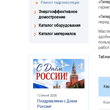
«Гипе
Ремонт гидроизоляции
герме
Энергоэффективное
«Гипе
домостроение
перед
Каталог оборудования
Маст
Каталог материалов
удобн
польз
работ
Табл
Хар
12 июня 2026
Поздравляем с Днем
Кон
России!