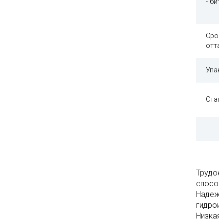
- б
Сро
отт
Упа
Ста
Трудо
спосо
Надеж
гидро
Низка