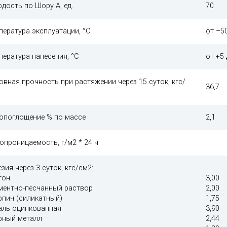
рдость по Шору А, ед.
70
пература эксплуатации, °С
от –5
пература нанесения, °С
от +5
овная прочность при растяжении через 15 суток, кгс/
36,7
опоглощение % по массе
2,1
опроницаемость, г/м2 * 24 ч
езия через 3 суток, кгс/см2:
тон
3,00
ементно-песчанный раствор
2,00
ирпич (силикатный)
1,75
таль оцинкованная
3,90
ерный металл
2,44