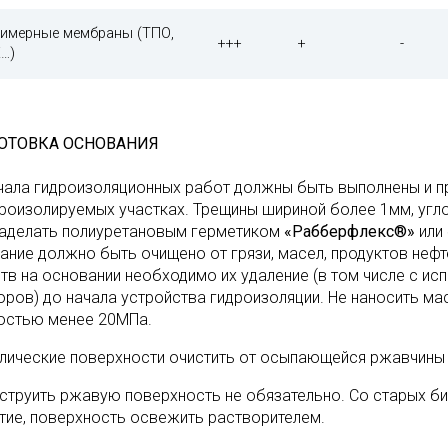
имерные мембраны (ТПО,
+++
+
-
…)
ОТОВКА ОСНОВАНИЯ
чала гидроизоляционных работ должны быть выполнены и п
дроизолируемых участках. Трещины шириной более 1мм, уг
аделать полиуретановым герметиком
«Рабберфлекс®»
или
ание должно быть очищено от грязи, масел, продуктов неф
тв на основании необходимо их удаление (в том числе с и
оров) до начала устройства гидроизоляции. Не наносить ма
остью менее 20МПа.
лические поверхности очистить от осыпающейся ржавчины 
струить ржавую поверхность не обязательно. Со старых б
тие, поверхность освежить растворителем.