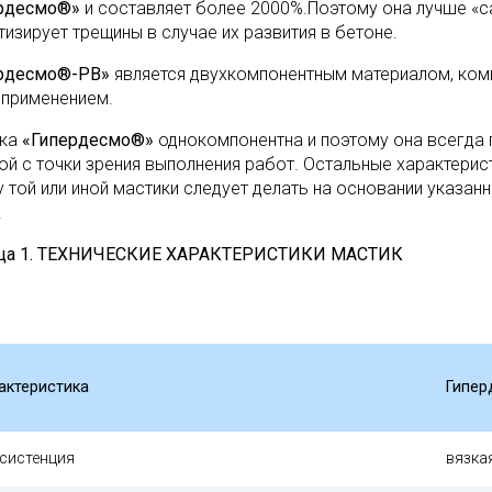
рдесмо®»
и составляет более 2000%.Поэтому она лучше «
тизирует трещины в случае их развития в бетоне.
рдесмо®-PВ»
является двухкомпонентным материалом, ко
 применением.
ика
«Гипердесмо®»
однокомпонентна и поэтому она всегда 
ой с точки зрения выполнения работ. Остальные характерис
у той или иной мастики следует делать на основании указан
.
ица 1. ТЕХНИЧЕСКИЕ ХАРАКТЕРИСТИКИ МАСТИК
актеристика
Гипе
систенция
вязка