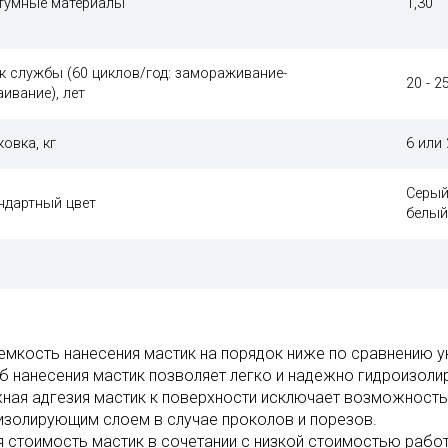
итумные материалы
1,30
к службы (60 циклов/год: замораживание-
20 - 2
аивание), лет
ковка, кг
6 или 
Серый
ндартный цвет
белый
емкость нанесения мастик на порядок ниже по сравнению у
б нанесения мастик позволяет легко и надежно гидроизол
ная адгезия мастик к поверхности исключает возможность
изолирующим слоем в случае проколов и порезов.
я стоимость мастик в сочетании с низкой стоимостью рабо