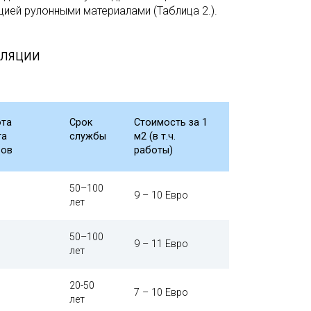
ией рулонными материалами (Таблица 2.).
ОЛЯЦИИ
ота
Срок
Стоимость за 1
та
службы
м2 (в т.ч.
вов
работы)
50–100
9 – 10 Евро
лет
50–100
9 – 11 Евро
лет
20-50
7 – 10 Евро
лет