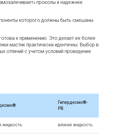
самозалечивает» проколы и надежнее
мпоненты которого должны быть смешаны
готова к применению. Это делает ее более
тики мастик практически идентичны. Выбор в
ных отличий с учетом условий проведения
Гипердесмо®-
рдесмо®
РВ
я жидкость
вязкая жидкость