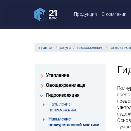
Продукция
О компании
главная
услуги
гидроизоляция
напыление п
Ги
Утепление
Овощехранилища
Полиу
прево
Гидроизоляция
прево
Напыление
ультр
полимочевины
надеж
Напыление
Основ
полиуретановой мастики
лучше