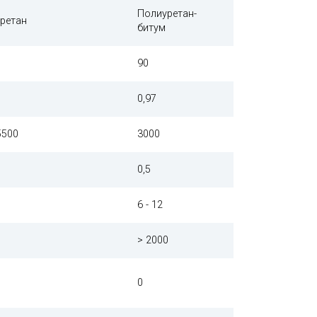
Полиуретан-
ретан
битум
90
0,97
5500
3000
0,5
6 - 12
> 2000
0