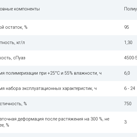
овные компоненты
Полиу
ой остаток, %
95
тность, кг/л
1,30
кость, сПуаз
4500-
мя полимеризации при +25°С и 55% влажности, ч
6,0
мя набора эксплуатационных характеристик, ч
6 - 24
стичность, %
750
аточная деформация после растяжения на 300 %, не
3
ее, %