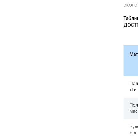
эконо
Таблиц
ДОСТ
Мат
Пол
«Ги
Пол
мас
Рул
осн