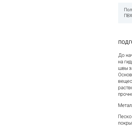
Пол
ПВХ
ПОДГ
До на
на ги
швы з
Основ
вещес
раств
прочн
Метал
Песко
покры