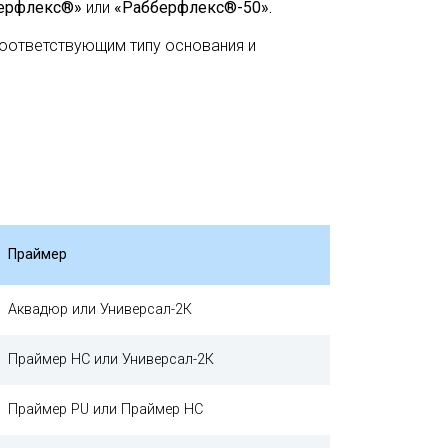
ерфлекс®»
или
«Рабберфлекс®-50».
оответствующим типу основания и
Праймер
Аквадюр или Универсал-2К
Праймер НС или Универсал-2К
Праймер PU или Праймер НС