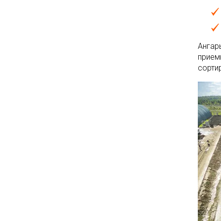
Ангар
прием
сорти