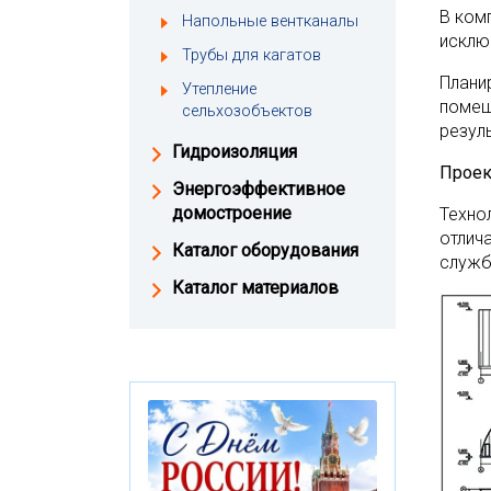
В ком
Напольные вентканалы
исклю
Трубы для кагатов
Плани
Утепление
помещ
сельхозобъектов
резул
Гидроизоляция
Проек
Энергоэффективное
домостроение
Техно
отлич
Каталог оборудования
службы
Каталог материалов