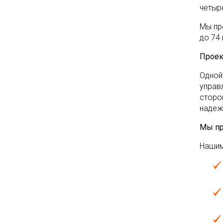
четыр
Мы пр
до 74
Проек
Одной
управ
сторо
надеж
Мы пр
Нашим