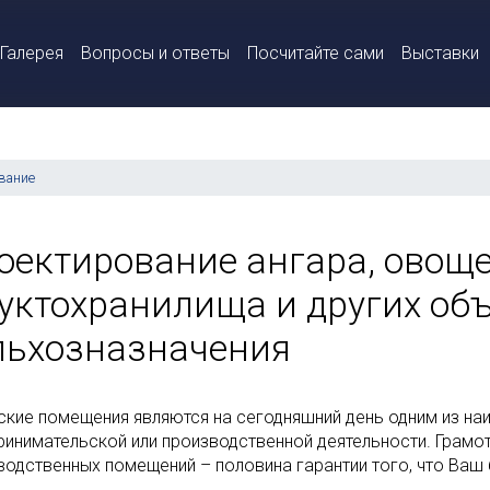
Галерея
Вопросы и ответы
Посчитайте сами
Выставки
вание
оектирование ангара, овощ
уктохранилища и других об
льхозназначения
ские помещения являются на сегодняшний день одним из н
ринимательской или производственной деятельности. Грамо
водственных помещений – половина гарантии того, что Ваш 