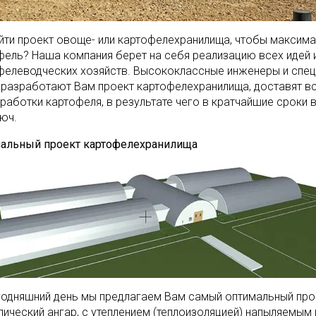
айти проект овоще- или картофелехранилища, чтобы максимал
фель? Наша компания берет на себя реализацию всех идей
фелеводческих хозяйств. Высококлассные инженеры и спец
 разработают Вам проект картофелехранилища, доставят в
еработки картофеля, в результате чего в кратчайшие сроки
люч.
альный проект картофелехранилища
годняшний день мы предлагаем Вам самый оптимальный про
лический ангар, с утеплением (теплоизоляцией) напыляемым