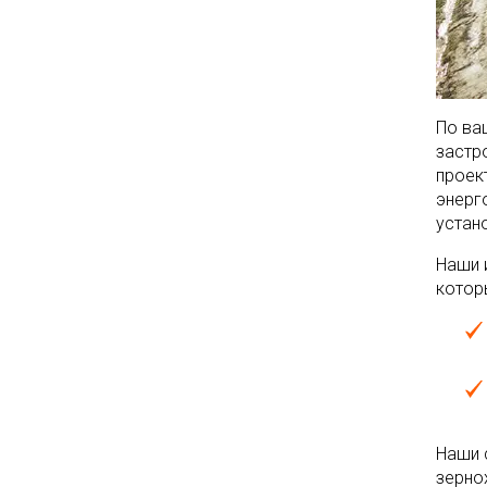
По ва
застр
проек
энерг
устан
Наши 
котор
Наши 
зерно