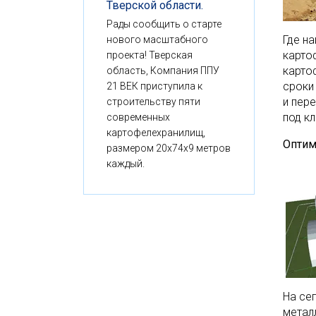
Тверской области.
Рады сообщить о старте
Где н
нового масштабного
карто
проекта! Тверская
карто
область, Компания ППУ
сроки
21 ВЕК приступила к
и пер
строительству пяти
под к
современных
картофелехранилищ,
Оптим
размером 20x74x9 метров
каждый.
На се
метал