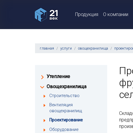
Продукция
О компании
главная
услуги
овощехранилища
проектиро
Пр
Утепление
фр
Овощехранилища
се
Строительство
Вентиляция
овощехранилищ
Склад
предп
Проектирование
произ
Оборудование