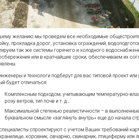
шему желанию мы проведем все необходимые общестроител
ойку, прокладка дорог, установка ограждений, водоподготов
тируем так же системы горячего и холодного водоснабжения
осбережения или в кратчайшие сроки, обеспечиваем их сог
овлены.
инженеры и технологи подберут для вас типовой проект или
ый будет отличаться:
Комплексным подходом, учитывающим температурно-влаж
розу ветров, тип почв и т. д.;
Максимальной степенью реалистичности – в выполненные
буквальном смысле «заглянуть внутрь» еще до начала с
специалисты спроектируют с учетом Ваших требований кар
хранилище, коровник, овчарню, свинарник, птицеферму или 