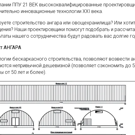
пании ППУ 21 ВЕК высококвалифицированные проектировщик
чительно инновационные технологии XXI века.
руете строительство ангара или овощехранилища? Или хоти
ения? Наши проектировщики помогут подобрать и рассчита
ьтаты нашего сотрудничества будут радовать вас долгие го
т АНГАРА
логии бескаркасного строительства, позволяют возвести анг
аются непривычной дешевизной (позволяет сэкономить до 5
 от 50 лет и более).