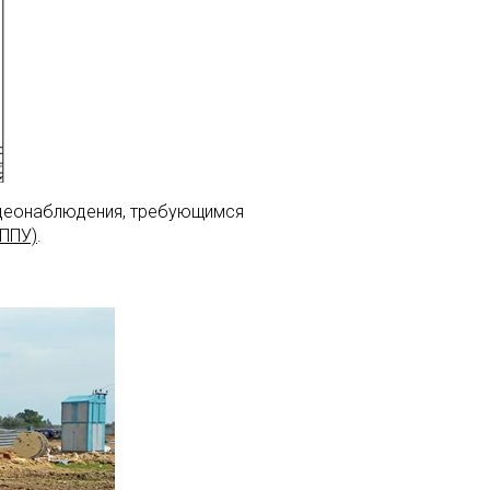
идеонаблюдения, требующимся
(ППУ)
.