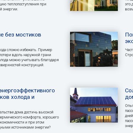
цию теплопоступления при
это 
й энергии.
воз
е без мостиков
По
эк
ода сложно избежать. Пример
Част
отери вдоль наружной грани
Стро
холода можно учитывать благодаря
оверхностей конструкций.
энергоэффективного
Со
ков холода и
до
Опыт
пасс
ельстве дома достичь высокой
дней
ермического комфорта, хорошего
пасс
экономичности и при этом
эне
дными источниками энергии?