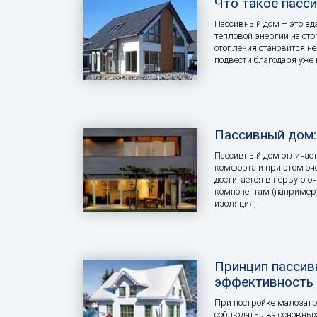
Что такое пасс
Пассивный дом – это зд
тепловой энергии на ото
отопления становится н
подвести благодаря уже
Пассивный дом: 
Пассивный дом отличает
комфорта и при этом оче
достигается в первую о
компонентам (например,
изоляция,
Принцип пассив
эффективность 
При постройке малозатр
соблюдать два основных