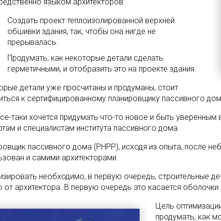
редственно языком архитекторов:
Создать проект теплоизолированной верхней
обшивки здания, так, чтобы она нигде не
прерывалась.
Продумать, как некоторые детали сделать
герметичными, и отобразить это на проекте здания.
орые детали уже просчитаны и продуманы, стоит
иться к сертифицированному планировщику пассивного дом
все-таки хочется придумать что-то новое и быть уверенным в
ртам и специалистам института пассивного дома.
ровщик пассивного дома (РНРР), исходя из опыта, после н
ьзован и самими архитекторами.
изировать необходимо, в первую очередь, строительные дет
о от архитектора. В первую очередь это касается оболочки 
Цель оптимизации
продумать, как 