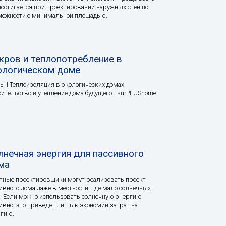
достигается при проектировании наружных стен по
можности с минимальной площадью.
кров и теплопотребление в
ологическом доме
ь II Теплоизоляция в экологических домах.
ительство и утепление дома будущего - surPLUShome
лнечная энергия для пассивного
ма
ные проектировщики могут реализовать проект
ивного дома даже в местности, где мало солнечных
. Если можно использовать солнечную энергию
ивно, это приведет лишь к экономии затрат на
ргию.