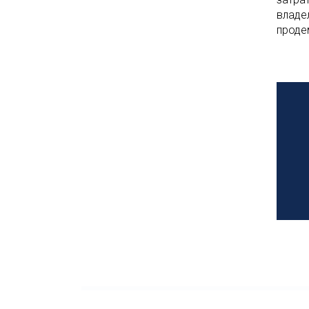
владе
проде