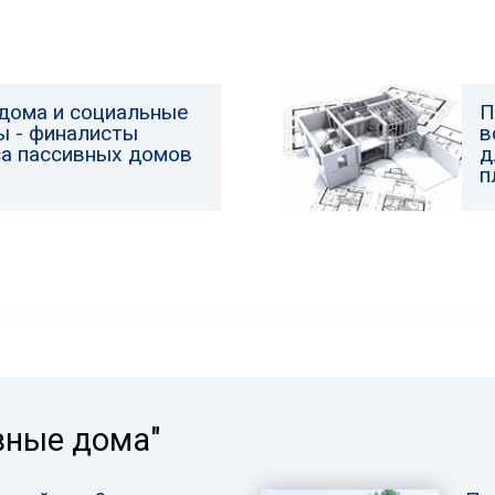
дома и социальные
П
ы - финалисты
в
са пассивных домов
д
п
вные дома"