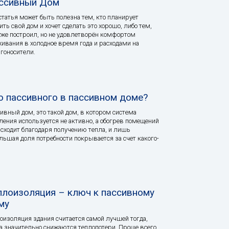
ссивный Дом
статья может быть полезна тем, кто планирует
ить свой дом и хочет сделать это хорошо, либо тем,
уже построил, но не удовлетворён комфортом
ивания в холодное время года и расходами на
гоносители.
о пассивного в пассивном доме?
ивный дом, это такой дом, в котором система
ления используется не активно, а обогрев помещений
сходит благодаря получению тепла, и лишь
льшая доля потребности покрывается за счет какого-
плоизоляция – ключ к пассивному
му
оизоляция здания считается самой лучшей тогда,
а значительно снижаются теплопотери. Проще всего