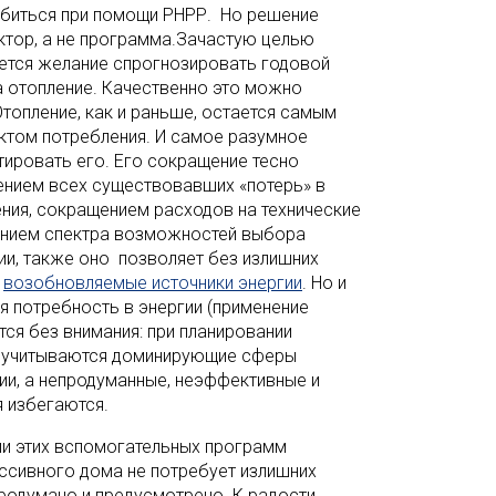
обиться при помощи РНРР. Но решение
ктор, а не программа.Зачастую целью
ется желание спрогнозировать годовой
а отопление. Качественно это можно
Отопление, как и раньше, остается самым
ктом потребления. И самое разумное
тировать его. Его сокращение тесно
ением всех существовавших «потерь» в
ния, сокращением расходов на технические
ением спектра возможностей выбора
ии, также оно позволяет без излишних
а
возобновляемые источники энергии
. Но и
я потребность в энергии (применение
тся без внимания: при планировании
 учитываются доминирующие сферы
ии, а непродуманные, неэффективные и
 избегаются.
ии этих вспомогательных программ
ссивного дома не потребует излишних
продумано и предусмотрено. К радости