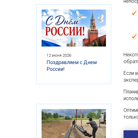
непос
Некот
12 июня 2026
обрат
Поздравляем с Днем
России!
Если 
экспе
Плани
испол
Оптим
тольк