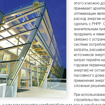
этого и можно д
принимает архите
оптимизации явля
расход энергии н
сделать с РНРР. 
значительным пун
продумать и лими
связано с устран
системе потребле
затраты, расшир
источников энерг
затрат перейти н
годовая первична
энергии) не остае
пассивного дома
применения энерг
сложные решения
При использован
строительство па
т, а сам дом получится комфортабельным, все в нем будет 