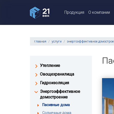
Продукция
О компании
главная
услуги
энергоэффективное домострое
Па
Утепление
Овощехранилища
Гидроизоляция
Энергоэффективное
домостроение
Пасивные дома
Солнечные дома