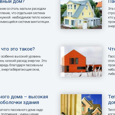
ивный дом?
Па
ание со столь малым расходом
Эта 
пление, что отдельная система
стро
енужной. необходимое тепло можно
кто 
 имеющейся системе вентиляции.
прож
энер
что это такое?
Чт
 особенно высокий уровень
Пасс
нь низкий расход энергии. Это
отоп
чередь благодаря пассивным
прои
 энергосберегающие окна,
небо
либо
ного дома – высокая
Те
оболочки здания
до
атного пассивного дома надо
Тепл
 положения - уменьшение
когд