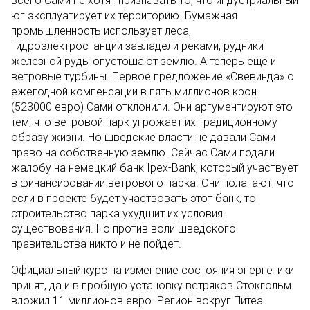
всего Сами не хотят признавать то, что индустриальный
юг эксплуатирует их территорию. Бумажная
промышленность использует леса,
гидроэлектростанции завладели реками, рудники
железной руды опустошают землю. А теперь еще и
ветровые турбины. Первое предложение «Свевинда» о
ежегодной компенсации в пять миллионов крон
(523000 евро) Сами отклонили. Они аргументируют это
тем, что ветровой парк угрожает их традиционному
образу жизни. Но шведские власти не давали Сами
право на собственную землю. Сейчас Сами подали
жалобу на немецкий банк Ipex-Bank, который участвует
в финансировании ветрового парка. Они полагают, что
если в проекте будет участвовать этот банк, то
строительство парка ухудшит их условия
существования. Но против воли шведского
правительства никто и не пойдет.
Официальный курс на изменение состояния энергетики
принят, да и в пробную установку ветряков Стокгольм
вложил 11 миллионов евро. Регион вокруг Питеа